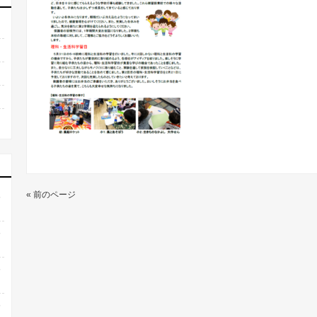
« 前のページ
6
6
6
6