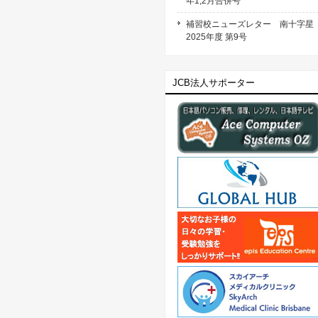
年1,2月合併号
補習校ニューズレター 南十字
2025年度 第9号
JCB法人サポーター