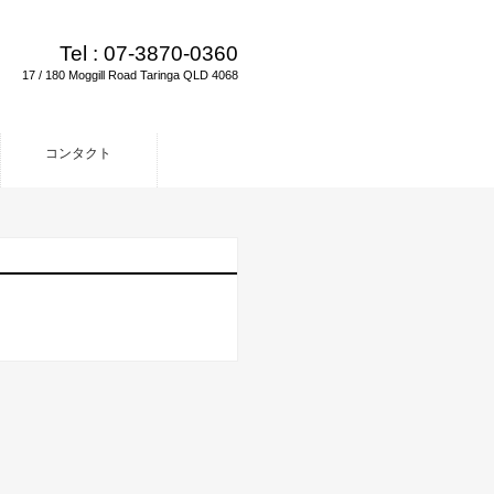
Tel :
07-3870-0360
17 / 180 Moggill Road Taringa QLD 4068
コンタクト