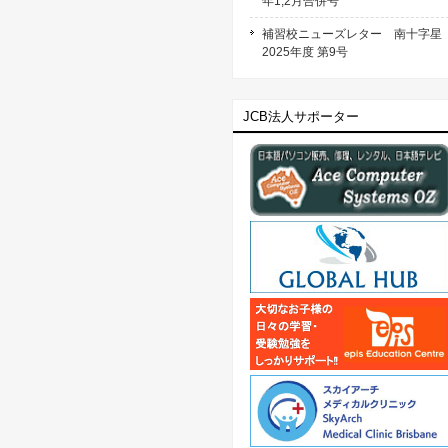
年1,2月合併号
補習校ニューズレター 南十字
2025年度 第9号
JCB法人サポーター