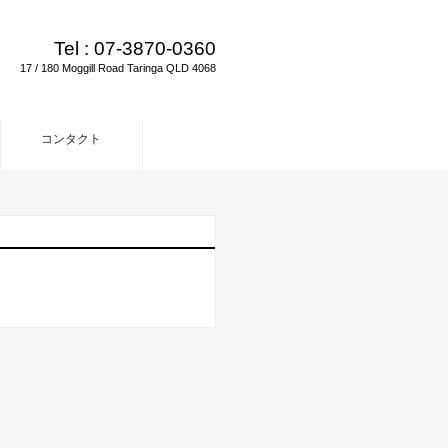
Tel :
07-3870-0360
17 / 180 Moggill Road Taringa QLD 4068
コンタクト