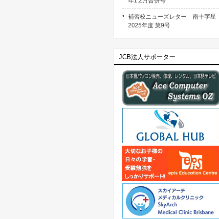
年1,2月合併号
補習校ニューズレター 南十字
2025年度 第9号
JCB法人サポーター