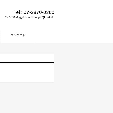
Tel :
07-3870-0360
17 / 180 Moggill Road Taringa QLD 4068
コンタクト