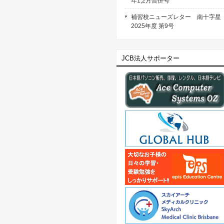
年1,2月合併号
補習校ニューズレター 南十字
2025年度 第9号
JCB法人サポーター