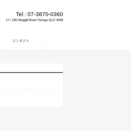
Tel :
07-3870-0360
17 / 180 Moggill Road Taringa QLD 4068
コンタクト