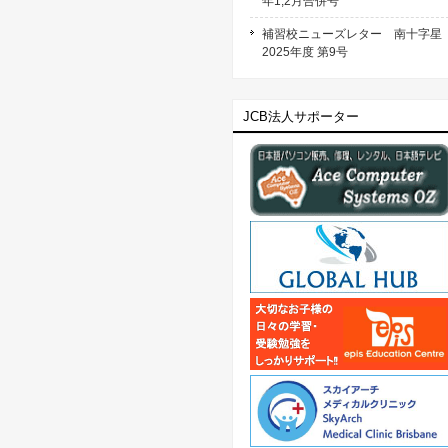
年1,2月合併号
補習校ニューズレター 南十字
2025年度 第9号
JCB法人サポーター