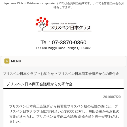
Japanese Club of Brisbane Incorporated (JCB)は会員制の組織です。いつでも皆様の入会をお
待ちしてます。
Tel :
07-3870-0360
17 / 180 Moggill Road Taringa QLD 4068
MENU
ブリスベン日本クラブ
>
お知らせ
>
ブリスベン日本商工会議所からの寄付金
ブリスベン日本商工会議所からの寄付金
2016/07/20
ブリスベン日本商工会議所から補習校ブリスベン校の活性の為にと、ブ
リスベン日本クラブ 宛に寄付頂いた$9000 に対し、嶋田会長からお礼の
言葉が述べられ、ブリスベン日本商工会議所 高橋会頭と握手が交わされ
ました。