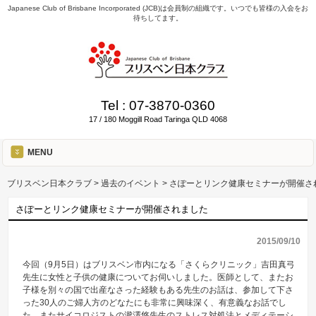
Japanese Club of Brisbane Incorporated (JCB)は会員制の組織です。いつでも皆様の入会をお
待ちしてます。
Tel :
07-3870-0360
17 / 180 Moggill Road Taringa QLD 4068
MENU
ブリスベン日本クラブ
>
過去のイベント
>
さぽーとリンク健康セミナーが開催さ
さぽーとリンク健康セミナーが開催されました
2015/09/10
今回（9月5日）はブリスベン市内になる「さくらクリニック」吉田真弓
先生に女性と子供の健康についてお伺いしました。医師として、またお
子様を別々の国で出産なさった経験もある先生のお話は、参加して下さ
った30人のご婦人方のどなたにも非常に興味深く、有意義なお話でし
た。またサイコロジストの瀧澤悠先生のストレス対処法とメディテーシ