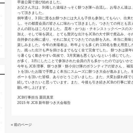
早速公園で遊び始めました。
お父さん方は、到着した途端さっそく餅つき隊へ合流し、お母さん達は
って頂きました。
例年通り、3 回に渡るお餅つきには大人も子供も参加してもらい、出来
し、その都度会員の皆さんに味わって頂きました。つきたての何とも言
さんの顔もほころびました。 昆布・かつお・チキンストックベースの
加え、そして味を調え、とても贅沢な出汁をJCBの大寸胴で煮込み、そ
自持参のお椀に盛り、それに加えてつきたてのお餅を入れ、本当に美味
楽しみました。今年の来場者は、昨年よりも多く約 130名を数え用意
た、残った出汁も声を掛けるまでもなく全て完食でした。 餅つきは新
り暑くなく動きやすい気候で、3月実施も悪くないなという感じでした。
が多く、3月にしたことで参加された会員の方も多かったのではないか
今年も JCB 理事、餅つき隊・餅小分け隊のボランティアの皆さん 、
トを頂いたお陰で手際よく本当にスムーズに餅つき大会が進みました。
ポートを頂いた皆様、ありがとうございました。また、大変お疲れ様でし
続していきたいと思っています。また、今後も引き続きJCBの行事に皆
6
願い申し上げます。
JCB行事担当 栗田真里
6
2015 年 JCB 新年餅つき大会報告
6
« 前のページ
6