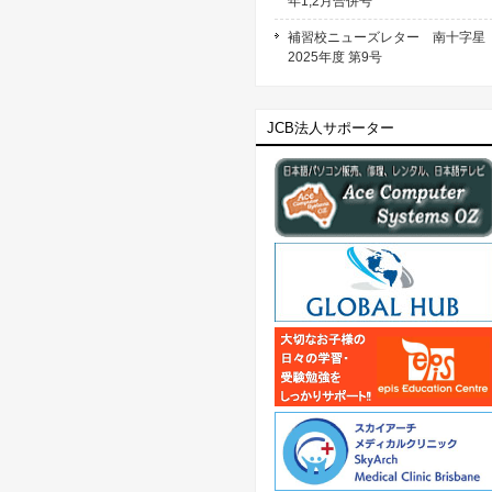
年1,2月合併号
補習校ニューズレター 南十字
2025年度 第9号
JCB法人サポーター