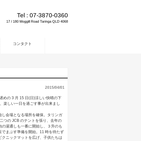
Tel :
07-3870-0360
17 / 180 Moggill Road Taringa QLD 4068
コンタクト
2015/04/01
の 3 月 15 日(日)涼しい快晴の下
供、楽しい一日を過ごす事が出来まし
始し会場となる場所を確保。タリンガ
つの JCB のテントを張り、去年の
肉の湯通しも一番に開始し、３升のも
でまぶす準備を開始。11 時を待たず
ピクニックマットを広げ、子供たちは