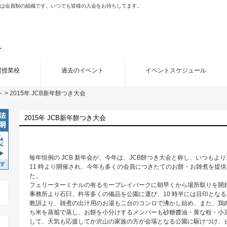
porated (JCB)は会員制の組織です。いつでも皆様の入会をお待ちしてます。
習授業校
過去のイベント
イベントスケジュール
ト
>
2015年 JCB新年餅つき大会
2015年 JCB新年餅つき大会
毎年恒例の JCB 新年会が、今年は、JCB餅つき大会と称し、いつもより遅め
11 時より開催され、今年も多くの会員につきたてのお餅・お雑煮を提
た。
フェリーターミナルの有るモーブレイパークに朝早くから場所取りを開
事務所より石臼、杵等多くの備品を公園に運び、10 時半には目印となる二
教訓より、雑煮の出汁用のお湯も二台のコンロで沸かし始め、また、鶏
ち米を蒸籠で蒸し、お餅を小分けするメンバーも砂糖醬油・黄な粉・小豆
して、天気も応援してか沢山の家族の方が会場となる公園に駆けつけ、