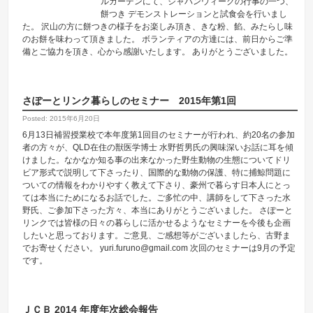
ルガーデンにて、ジャパンウィークの行事の一つ、
餅つき デモンストレーションと試食会を行いまし
た。 沢山の方に餅つきの様子をお楽しみ頂き、きな粉、餡、みたらし味
のお餅を味わって頂きました。 ボランティアの方達には、前日からご準
備とご協力を頂き、心から感謝いたします。 ありがとうございました。
さぽーとリンク暮らしのセミナー 2015年第1回
Posted: 2015年6月20日
6月13日補習授業校で本年度第1回目のセミナーが行われ、約20名の参加
者の方々が、QLD在住の獣医学博士 水野哲男氏の興味深いお話に耳を傾
けました。なかなか知る事の出来なかった野生動物の生態についてドリ
ビア形式で説明して下さったり、国際的な動物の保護、特に捕鯨問題に
ついての情報をわかりやすく教えて下さり、豪州で暮らす日本人にとっ
ては本当にためになるお話でした。ご多忙の中、講師をして下さった水
野氏、ご参加下さった方々、本当にありがとうございました。 さぽーと
リンクでは皆様の日々の暮らしに活かせるようなセミナーを今後も企画
したいと思っております。ご意見、ご感想等がございましたら、古野ま
でお寄せください。 yuri.furuno@gmail.com 次回のセミナーは9月の予定
です。
ＪＣＢ 2014 年度年次総会報告