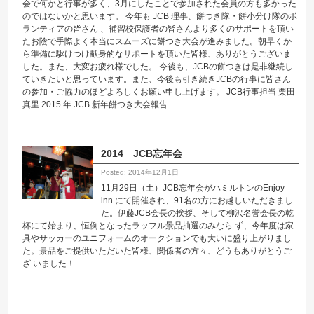
会で何かと行事が多く、3月にしたことで参加された会員の方も多かった
のではないかと思います。 今年も JCB 理事、餅つき隊・餅小分け隊のボ
ランティアの皆さん 、補習校保護者の皆さんより多くのサポートを頂い
たお陰で手際よく本当にスムーズに餅つき大会が進みました。朝早くか
ら準備に駆けつけ献身的なサポートを頂いた皆様、ありがとうございま
した。また、大変お疲れ様でした。 今後も、JCBの餅つきは是非継続し
ていきたいと思っています。また、今後も引き続きJCBの行事に皆さん
の参加・ご協力のほどよろしくお願い申し上げます。 JCB行事担当 栗田
真里 2015 年 JCB 新年餅つき大会報告
2014 JCB忘年会
Posted: 2014年12月1日
11月29日（土）JCB忘年会がハミルトンのEnjoy
inn にて開催され、91名の方にお越しいただきまし
た。伊藤JCB会長の挨拶、そして柳沢名誉会長の乾
杯にて始まり、恒例となったラッフル景品抽選のみなら ず、今年度は家
具やサッカーのユニフォームのオークションでも大いに盛り上がりまし
た。景品をご提供いただいた皆様、関係者の方々、どうもありがとうご
ざ いました！