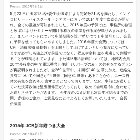
Posted: 2015年6月1日
5 月23 日に出席18 名+委任状48 名により定足数21 名を満たし、インド
ロピリー・ハイスクール・シアターにお いて2014 年度年次総会が開か
れ、全ての議題が可決されました。2015 年度の予算では、事務所の修理
と改 装によりセミナーが開ける程度の部屋を作る案が織り込まれまし
た。またイベントについて申請期限を設けず いつでも申請可とし、会員
に予算を使ってもらいやすくしました。2016 年度の会費については
CPI（消費者物 価指数）を上限として上げてよいという制度になってい
ますが必ずしも値上げが前提ではなく、収支や余剰 金を考慮して判断す
ることが確認されています。また連絡網の計画については、地域内会員
20 世帯程度の中 で電話番号と住所（サバーブのみ）の共有をするプラン
が再説明されましたが、全269 世帯中、未回答140 世 帯に加え、連絡先
共有について不同意が44 世帯（同意81 世帯）あることから、ニーズ自
体の有無を含め考え 直すこととなっております。なお、事前にお送りし
ていた決算数値は監査後修正が入っており、改めて会報送 付に合わせて
お送りさせていただきます。 今年度のJCB 活動も次回年次総会までの
間、皆様のご協力、ご意見なにとぞよろしくお願いいたします。 会長
伊藤圭
2015年 JCB新年餅つき大会
Posted: 2015年4月1日