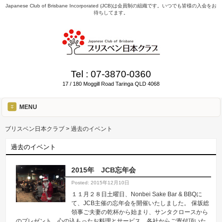
Japanese Club of Brisbane Incorporated (JCB)は会員制の組織です。いつでも皆様の入会をお
待ちしてます。
Tel :
07-3870-0360
17 / 180 Moggill Road Taringa QLD 4068
MENU
ブリスベン日本クラブ
>
過去のイベント
過去のイベント
2015年 JCB忘年会
Posted: 2015年12月10日
１１月２８日土曜日、Nonbei Sake Bar & BBQに
て、JCB主催の忘年会を開催いたしました。 保坂総
領事ご夫妻の乾杯から始まり、サンタクロースから
のプレゼント、心の込もったお料理とサービス、各社からご寄付頂いた