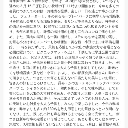
毎年恒例の JCB 新年会が、今年は、JCB餅つき大会と称し、いつもより
遅めの 3 月 15 日(日)涼しい快晴の下 11 時より開催され、今年も多くの
会員につきたてのお餅・お雑煮を提供、楽しい一日を過ごす事が出来ま
した。 フェリーターミナルの有るモーブレイパークに朝早くから場所取
りを開始し会場となる場所を確保。タリンガ事務所より石臼、杵等多く
の備品を公園に運び、10 時半には目印となる二つの JCB のテントを張
り、去年の教訓より、雑煮の出汁用のお湯も二台のコンロで沸かし始
め、また、鶏肉の湯通しも一番に開始し、３升のもち米を蒸籠で蒸し、
お餅を小分けするメンバーも砂糖醬油・黄な粉・小豆でまぶす準備を開
始。11 時を待たずして、天気も応援してか沢山の家族の方が会場となる
公園に駆けつけ、ピクニックマットを広げ、子供たちは早速公園で遊び
始めました。 お父さん方は、到着した途端さっそく餅つき隊へ合流し、
お母さん達は、子供達を横目にお餅小分け隊に加わって頂きました。 例
年通り、3 回に渡るお餅つきには大人も子供も参加してもらい、出来た
てを砂糖醤油・黄な粉・小豆にまぶし、その都度会員の皆さんに味わっ
て頂きました。つきたての何とも言えない口当たりの美味しいお餅に、
皆さんの顔もほころびました。 昆布・かつお・チキンストックベースの
スープに、シイタケのもどし汁、鶏肉を加え、そして味を調え、とても
贅沢な出汁をJCBの大寸胴で煮込み、その出汁と大根・人参・ほうれん
草を各自持参のお椀に盛り、それに加えてつきたてのお餅を入れ、本当
に美味しいお雑煮を大人も子供も、みんなで楽しみました。今年の来場
者は、昨年よりも多く約 130名を数え用意したお餅はあっという間にな
くなり、また、残った出汁も声を掛けるまでもなく全て完食でした。 餅
つきは新年行事の定番という感じでしたが、あまり暑くなく動きやすい
気候で、3月実施も悪くないなという感じでした。2月は、補習校や商工