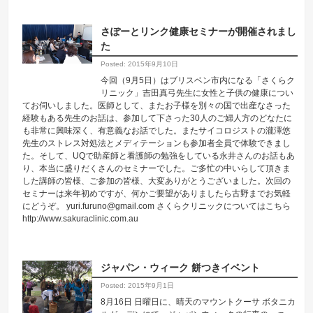
さぽーとリンク健康セミナーが開催されまし
た
Posted: 2015年9月10日
今回（9月5日）はブリスベン市内になる「さくらク
リニック」吉田真弓先生に女性と子供の健康につい
てお伺いしました。医師として、またお子様を別々の国で出産なさった
経験もある先生のお話は、参加して下さった30人のご婦人方のどなたに
も非常に興味深く、有意義なお話でした。またサイコロジストの瀧澤悠
先生のストレス対処法とメディテーションも参加者全員で体験できまし
た。そして、UQで助産師と看護師の勉強をしている永井さんのお話もあ
り、本当に盛りだくさんのセミナーでした。ご多忙の中いらして頂きま
した講師の皆様、ご参加の皆様、大変ありがとうございました。次回の
セミナーは来年初めですが、何かご要望がありましたら古野までお気軽
にどうぞ。 yuri.furuno@gmail.com さくらクリニックについてはこちら
http://www.sakuraclinic.com.au
ジャパン・ウィーク 餅つきイベント
Posted: 2015年9月1日
8月16日 日曜日に、晴天のマウントクーサ ボタニカ