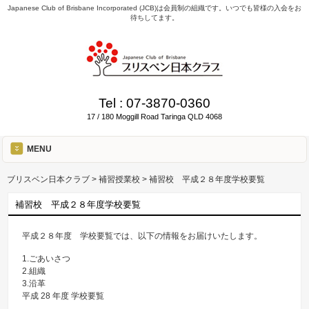
Japanese Club of Brisbane Incorporated (JCB)は会員制の組織です。いつでも皆様の入会をお
待ちしてます。
Tel :
07-3870-0360
17 / 180 Moggill Road Taringa QLD 4068
MENU
ブリスベン日本クラブ
>
補習授業校
>
補習校 平成２８年度学校要覧
補習校 平成２８年度学校要覧
平成２８年度 学校要覧では、以下の情報をお届けいたします。
1.ごあいさつ
2.組織
3.沿革
平成 28 年度 学校要覧