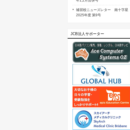
年1,2月合併号
補習校ニューズレター 南十字
2025年度 第9号
JCB法人サポーター