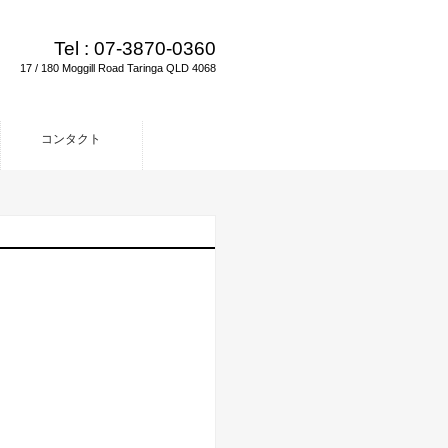
Tel :
07-3870-0360
17 / 180 Moggill Road Taringa QLD 4068
コンタクト