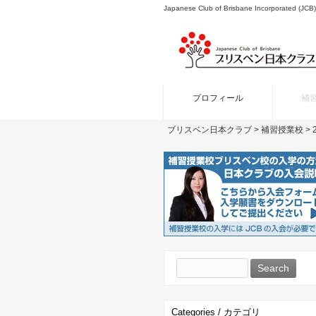
Japanese Club of Brisbane Incor
プロフィール
補
ブリスベン日本クラブ
>
補習授業校
>
Search
for:
Categories / カテゴリ